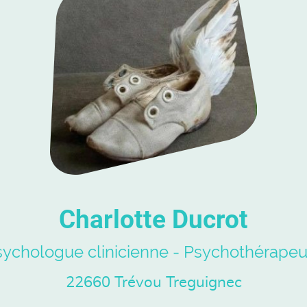
Charlotte Ducrot
sychologue clinicienne - Psychothérapeu
22660 Trévou Treguignec