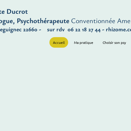
te Ducrot
ogue, Psychothérapeute
Conventionnée Amel
eguignec 22660 - sur rdv 06 22 18 27 44 - rhizome
Accueil
Ma pratique
Choisir son psy