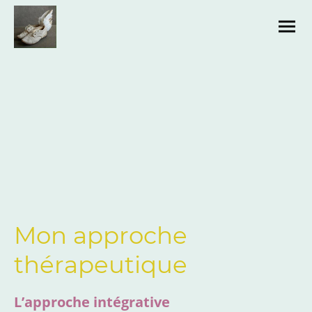
Mon approche
thérapeutique
L’approche intégrative